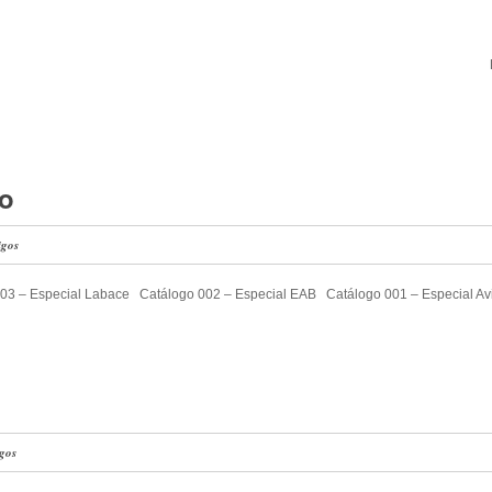
o
igos
03 – Especial Labace Catálogo 002 – Especial EAB Catálogo 001 – Especial A
igos