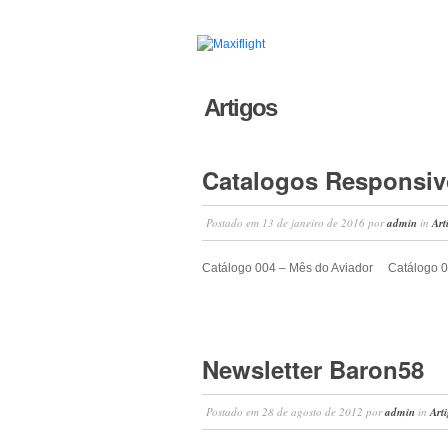
Artigos
Catalogos Responsiv
Postado em
13 de janeiro de 2016
por
admin
in
Art
Catálogo 004 – Mês do Aviador Catálogo 0
Newsletter Baron58
Postado em
28 de agosto de 2012
por
admin
in
Art