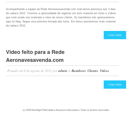
Acompanhando a equipe da Rede Aeronavesavenda.com marcamos presença nos 3 dias
da Labace 2012. Tivemos a oportunidade de registrar um bom material em fotos e vídeos
que será usado nos materiais e sites de nosso cliente. Os bastidores nós apresentamos
aqui no blog. Segue uma primeira fornada das fotos, Em breve postaremos mais material
da Labace 2012.
Leia mais
Video feito para a Rede
Aeronavesavenda.com
Postado em
6 de agosto de 2012
por
admin
in
Bastidores
,
Clientes
,
Videos
Leia mais
(c) 2018 Maxiflight Publicidade e Assessoria Aeronáutica. Todos os direitos reservados.