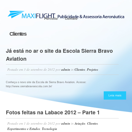
Portfolio
Contato
Clientes
Já está no ar o site da Escola Sierra Bravo
Aviation
Postado em
3 de setembro de 2012
por
admin
in
Clientes
,
Projetos
Conheça o novo site da Escola de Sierra Bravo Aviation. Acesse:
http://www.sierrabravoescola.com.br/
Leia mais
Fotos feitas na Labace 2012 – Parte 1
Postado em
1 de setembro de 2012
por
admin
in
Aviação
,
Clientes
,
Experimentos e Estudos
,
Tecnologia