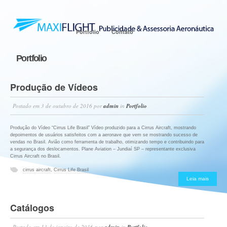
Portfolio
Contato
Portfolio
Produção de Vídeos
Postado em
3 de outubro de 2016
por
admin
in
Portfolio
Produção do Vídeo “Cirrus Life Brasil” Vídeo produzido para a Cirrus Aircraft, mostrando
depoimentos de usuários satisfeitos com a aeronave que vem se mostrando sucesso de
vendas no Brasil. Avião como ferramenta de trabalho, otimizando tempo e contribuindo para
a segurança dos deslocamentos. Plane Aviation – Jundiaí SP – representante exclusiva
Cirrus Aircraft no Brasil.
cirrus aircraft
,
Cirrus Life Brasil
Leia mais
Catálogos
Postado em
13 de janeiro de 2016
por
admin
in
Portfolio