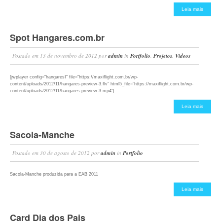
Leia mais
Spot Hangares.com.br
Postado em
13 de novembro de 2012
por
admin
in
Portfolio
,
Projetos
,
Videos
[jwplayer config=”hangaresI” file=”https://maxiflight.com.br/wp-
content/uploads/2012/11/hangares-preview-3.flv” html5_file=”https://maxiflight.com.br/wp-
content/uploads/2012/11/hangares-preview-3.mp4″]
Leia mais
Sacola-Manche
Postado em
30 de agosto de 2012
por
admin
in
Portfolio
Sacola-Manche produzida para a EAB 2011
Leia mais
Card Dia dos Pais