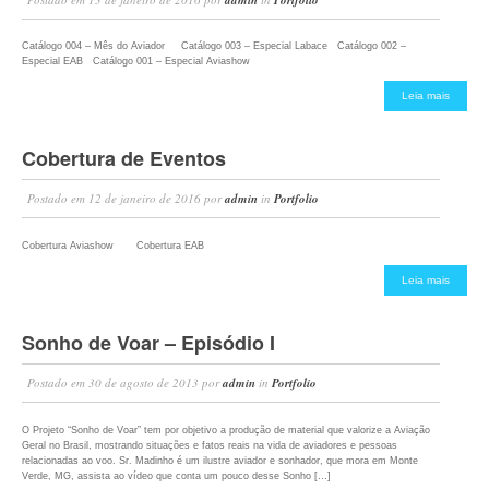
Catálogo 004 – Mês do Aviador Catálogo 003 – Especial Labace Catálogo 002 –
Especial EAB Catálogo 001 – Especial Aviashow
Leia mais
Cobertura de Eventos
Postado em
12 de janeiro de 2016
por
admin
in
Portfolio
Cobertura Aviashow Cobertura EAB
Leia mais
Sonho de Voar – Episódio I
Postado em
30 de agosto de 2013
por
admin
in
Portfolio
O Projeto “Sonho de Voar” tem por objetivo a produção de material que valorize a Aviação
Geral no Brasil, mostrando situações e fatos reais na vida de aviadores e pessoas
relacionadas ao voo. Sr. Madinho é um ilustre aviador e sonhador, que mora em Monte
Verde, MG, assista ao vídeo que conta um pouco desse Sonho […]