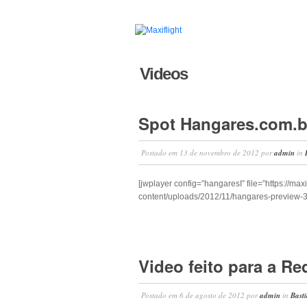
Videos
Spot Hangares.com.b
Postado em
13 de novembro de 2012
por
admin
in
[jwplayer config=”hangaresI” file=”https://max
content/uploads/2012/11/hangares-preview-3
Video feito para a 
Postado em
6 de agosto de 2012
por
admin
in
Bast