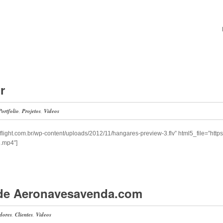
r
Portfolio
,
Projetos
,
Videos
iflight.com.br/wp-content/uploads/2012/11/hangares-preview-3.flv” html5_file=”https
.mp4″]
Rede Aeronavesavenda.com
idores
,
Clientes
,
Videos