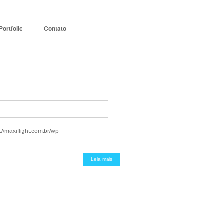
Portfolio
Contato
://maxiflight.com.br/wp-
Leia mais